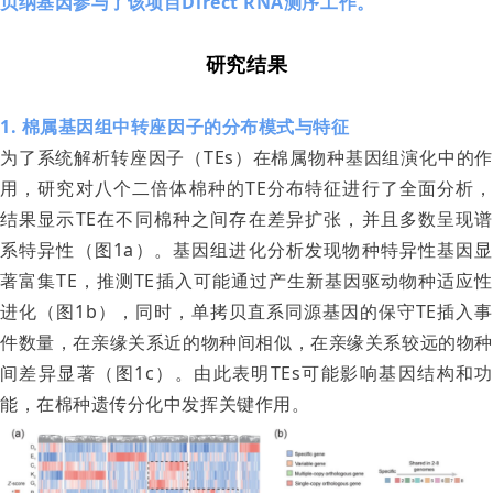
贝纳基因参与了该项目Direct RNA测序工作。
研究结果
1. 棉属基因组中转座因子的分布模式与特征
为了系统解析转座因子（TEs）在棉属物种基因组演化中的作
用，研究对八个二倍体棉种的TE分布特征进行了全面分析，
结果显示TE在不同棉种之间存在差异扩张，并且多数呈现谱
系特异性（图1a）。基因组进化分析发现物种特异性基因显
著富集TE，推测TE插入可能通过产生新基因驱动物种适应性
进化（图1b），同时，单拷贝直系同源基因的保守TE插入事
件数量，在亲缘关系近的物种间相似，在亲缘关系较远的物种
间差异显著（图1c）。由此表明TEs可能影响基因结构和功
能，在棉种遗传分化中发挥关键作用。