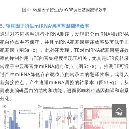
图4：转座因子衍生的uORF调控基因翻译效率
5. 转座因子衍生miRNA调控基因翻译效率
通过对不同棉种进行小RNA测序，发现部分miRNA和siRNA
靶向位点并不保守，并且miRNA靶基因翻译效率显著低于非
靶基因（图5a~b）。此外还发现，TE对miRNA靶基因翻译效
率的抑制作用与TE的富集程度呈现正相关，尤其是LTR反转录
转座子中显著富集miRNA靶向位点（图5c~e）。推测TE可通
过产生miRNA降低存在靶位点的转录本的翻译效率，或引入
新剪接位点，产生逃避miRNA调控的转录本（图5f~g），从
而改变编码蛋白的结构和功能，进而影响棉种基因翻译和谱系
分化。