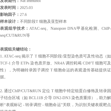
发表期刊：
Nat Immunol
发表时间：
2025.03
影响因子：
27.6
样本设计：
不同阶段T 细胞及亚型样本
表观组学技术：
ATAC-seq、Nanopore DNA甲基化检测、ChIP
seq/CUT&RUN等
表观组关键结论：
1. ATAC-seq 揭示了 T 细胞不同阶段/亚型染色质可及性动态（如
TCF-1 介导 ETPs 染色质开放、NR4A 调控耗竭 CD8⁺T 细胞可及
性），为明确转录因子调控 T 细胞命运的表观遗传基础提供证
据。
2. 通过ChIP/CUT&RUN 定位 T 细胞中特定组蛋白修饰及转录因
子结合区域（如 BCL11B 介导 DN2-DN3 染色质重排），助力解
析“表观标记 - 转录调控 - 细胞命运”关联，为识别关键表观靶点