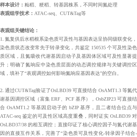
样本设计：
籼稻、粳稻、转基因株系，不同时间氮处理
表观组学技术：
ATAC-seq、CUT&Tag等
表观组关键结论：
1. 氮复供后水稻根系染色质可及性与基因表达呈协同级联变化，
染色质状态改变常先于转录变化，共鉴定 150535 个可及性染色
质区域，且氮吸收代谢基因启动子及基因体区域可及性显著提
升；明确了氮响应中染色质层面的动态调控规律与关键调控区
域，填补了“表观调控如何影响氮响应基因表达”的空白。
2. 通过CUT&Tag验证了OsLBD39 可直接结合 OsAMT1.3 等氮代
谢基因调控区域（富集 ERF、PCF 基序），OsbZIP23 可直接结
合 OsAMT1.2 等基因启动子的 bZIP 基序，且二者结合位点与
ATAC-seq 鉴定的可及性区域高度重叠，同时证实 OsLBD39 对
OsLBD37/38 的相互调控；直接印证了核心调控因子与氮代谢基
因的直接互作关系，完善了“染色质可及性变化-转录因子结合-