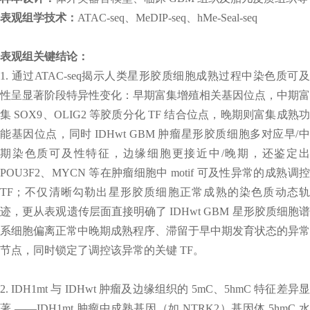
表观组学技术：
ATAC-seq、MeDIP-seq、hMe-Seal-seq
表观组关键结论：
1. 通过ATAC-seq揭示人类星形胶质细胞成熟过程中染色质可及
性呈显著阶段特异性变化：早期富集增殖相关基因位点，中期富
集 SOX9、OLIG2 等胶质分化 TF 结合位点，晚期则富集成熟功
能基因位点，同时 IDHwt GBM 肿瘤星形胶质细胞多对应早/中
期染色质可及性特征，边缘细胞更接近中/晚期，还鉴定出
POU3F2、MYCN 等在肿瘤细胞中 motif 可及性异常的成熟调控
TF；不仅清晰勾勒出星形胶质细胞正常成熟的染色质动态轨
迹，更从表观遗传层面直接明确了 IDHwt GBM 星形胶质细胞谱
系细胞偏离正常中晚期成熟程序、滞留于早中期发育状态的异常
节点，同时锁定了调控该异常的关键 TF。
2. IDH1mt 与 IDHwt 肿瘤及边缘组织的 5mC、5hmC 特征差异显
著 ——IDH1mt 肿瘤中成熟基因（如 NTRK2）基因体 5hmC 水