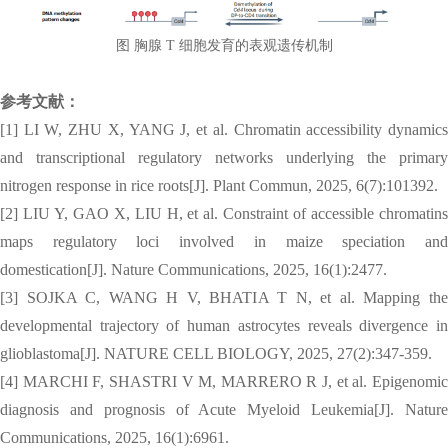
图 胸腺 T 细胞发育的表观遗传机制
参考文献：
[1] LI W, ZHU X, YANG J, et al. Chromatin accessibility dynamics
and transcriptional regulatory networks underlying the primary
nitrogen response in rice roots[J]. Plant Commun, 2025, 6(7):101392.
[2] LIU Y, GAO X, LIU H, et al. Constraint of accessible chromatins
maps regulatory loci involved in maize speciation and
domestication[J]. Nature Communications, 2025, 16(1):2477.
[3] SOJKA C, WANG H V, BHATIA T N, et al. Mapping the
developmental trajectory of human astrocytes reveals divergence in
glioblastoma[J]. NATURE CELL BIOLOGY, 2025, 27(2):347-359.
[4] MARCHI F, SHASTRI V M, MARRERO R J, et al. Epigenomic
diagnosis and prognosis of Acute Myeloid Leukemia[J]. Nature
Communications, 2025, 16(1):6961.