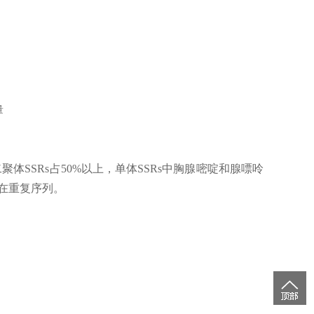
量
聚体SSRs占50%以上，单体SSRs中胸腺嘧啶和腺嘌呤
散在重复序列。