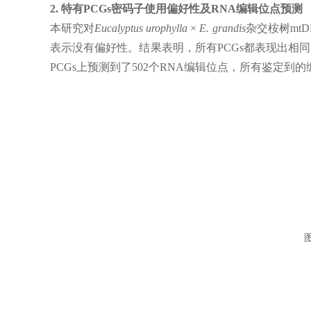
2. 特有PCGs密码子使用偏好性及RNA编辑位点预测
本研究对
Eucalyptus urophylla × E. grandis
杂交桉树mt
表示没有偏好性。结果表明，所有PCGs都表现出相
PCGs上预测到了502个RNA编辑位点，所有鉴定
图