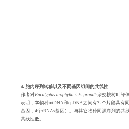
4. 胞内序列转移以及不同基因组间的共线性
作者对
Eucalyptus urophylla × E. grandis
杂交桉树叶绿体
表明，本物种mtDNA和cpDNA之间有32个片段具有同源
基因，4个rRNAs基因）。与其它物种同源序列的共
共线性低。