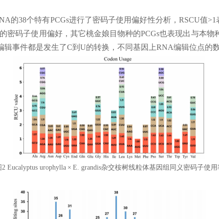
DNA的38个特有PCGs进行了密码子使用偏好性分析，RSCU值
同的密码子使用偏好，其它桃金娘目物种的PCGs也表现出与本物
到的编辑事件都是发生了C到U的转换，不同基因上RNA编辑位点
2 Eucalyptus urophylla × E. grandis杂交桉树线粒体基因组同义密码子使