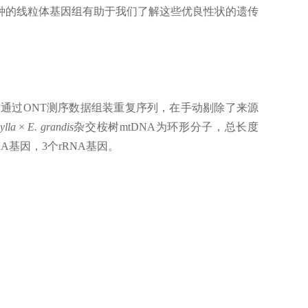
种的线粒体基因组有助于我们了解这些优良性状的遗传
后通过ONT测序数据组装重复序列，在手动剔除了来源
ylla × E. grandis
杂交桉树mtDNA为环形分子，总长度
NA基因，3个rRNA基因。