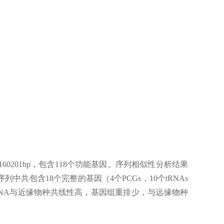
0201bp，包含118个功能基因。序列相似性分析结果
序列中共包含18个完整的基因（4个PCGs，10个tRNAs
DNA与近缘物种共线性高，基因组重排少，与远缘物种