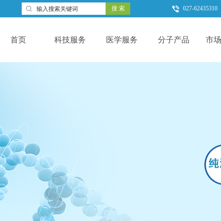
搜 索
027-62435310

首页
科技服务
医学服务
分子产品
市