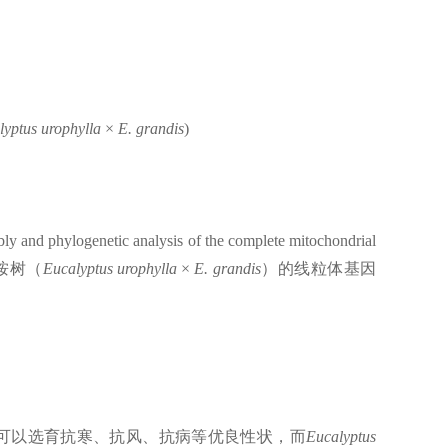
yptus urophylla × E. grandis
)
tic analysis of the complete mitochondrial
桉树（
Eucalyptus urophylla × E. grandis
）的线粒体基因
可以选育抗寒、抗风、抗病等优良性状，而
Eucalyptus