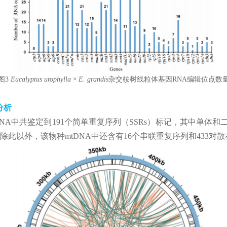
图3
Eucalyptus urophylla × E. grandis
杂交桉树线粒体基因RNA编辑位点数
分析
DNA中共鉴定到191个简单重复序列（SSRs）标记，其中单体和二
除此以外，该物种mtDNA中还含有16个串联重复序列和433对