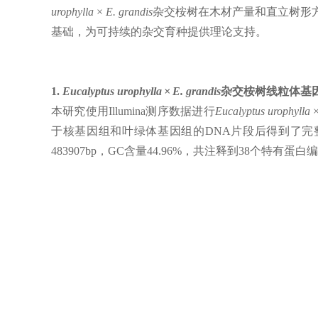
urophylla × E. grandis
杂交桉树在木材产量和直立树形
基础，为可持续的杂交育种提供理论支持。
1.
Eucalyptus urophylla × E. grandis
杂交桉树线粒体基
本研究使用Illumina测序数据进行
Eucalyptus urophylla ×
于核基因组和叶绿体基因组的DNA片段后得到了完整组装
483907bp，GC含量44.96%，共注释到38个特有